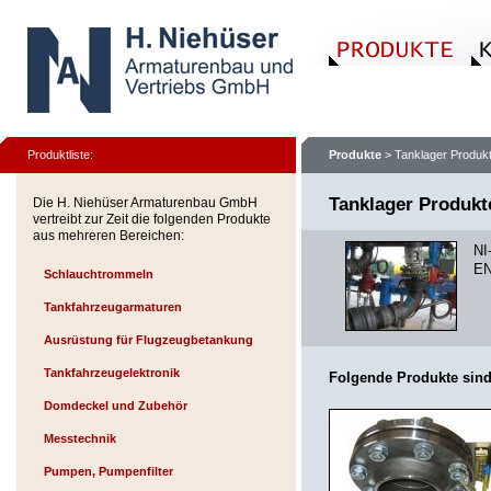
Produktliste:
Produkte
> Tanklager Produk
Tanklager Produk
Die H. Niehüser Armaturenbau GmbH
vertreibt zur Zeit die folgenden Produkte
aus mehreren Bereichen:
NI
EN
Schlauchtrommeln
Tankfahrzeugarmaturen
Ausrüstung für Flugzeugbetankung
Tankfahrzeugelektronik
Folgende Produkte sind
Domdeckel und Zubehör
Messtechnik
Pumpen, Pumpenfilter